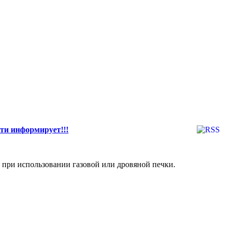
ти информирует!!!
дующие правила:
ь при использовании газовой или дровяной печки.
 следующие моменты: