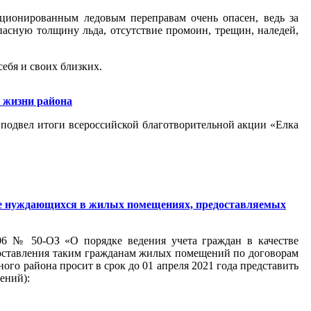
ционированным ледовым переправам очень опасен, ведь за
асную толщину льда, отсутствие промоин, трещин, наледей,
ебя и своих близких.
 жизни района
подвел итоги всероссийской благотворительной акции «Елка
стве нуждающихся в жилых помещениях, предоставляемых
006 № 50-ОЗ «О порядке ведения учета граждан в качестве
оставления таким гражданам жилых помещений по договорам
го района просит в срок до 01 апреля 2021 года представить
ений):