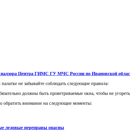
о надзора Центра ГИМС ГУ МЧС России по Ивановской облас
мике или палатке не забывайте соблюдать сле
обязательно должны быть проветриваемые окна, чтобы не угорет
богрев, то надо обратить внимание на
е ледовые переправы опасны