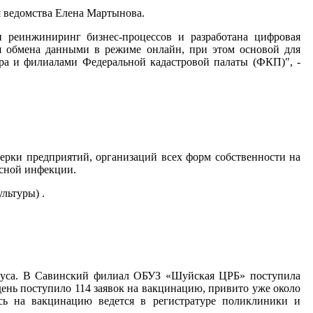
 ведомства Елена Мартынова.
 реинжиниринг бизнес-процессов и разработана цифровая
ля обмена данными в режиме онлайн, при этом основой для
тра и филиалами Федеральной кадастровой палаты (ФКП)", -
рки предприятий, организаций всех форм собственности на
усной инфекции.
льтуры) .
ируса. В Савинский филиал ОБУЗ «Шуйская ЦРБ» поступила
день поступило 114 заявок на вакцинацию, привито уже около
ись на вакцинацию ведется в регистратуре поликлиники и