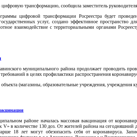
ю цифровую трансформацию, сообщила заместитель руководителя
граммы цифровой трансформации Росреестра будет проведен
государственных услуг, создано эффективное пространство д
плотное взаимодействие с территориальными органами Росреес
я
инского муниципального района продолжает проводить прове
 требований в целях профилактики распространения коронавир
2 объекта (магазины, образовательные учреждения, учреждения ку
вакцинация
ципальном районе началась массовая вакцинация от коронав
 V» в количестве 130 доз. От жителей района на сегодняшний 
арше 18 лет могут обезопасить себя от коронавируса. Зап