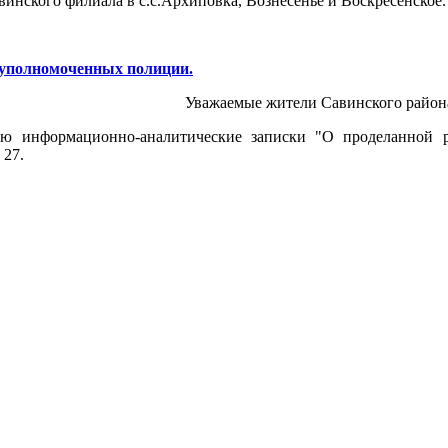
инского филиала в с.с.Архиповка, Вознесенье и Воскресенское.
уполномоченных полиции.
Уважаемые жители Савинского район
ю информационно-аналитические записки "О проделанной р
 27.