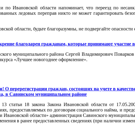
и по Ивановской области напоминает, что переезд по несанк
ванных ледовых переправ никто не может гарантировать безоп
ской области, будьте благоразумны, не подвергайте опасности с
кренне благодарен гражданам, которые принимают участие в
инского муниципального района Сергей Владимирович Поварков 
нкурса «Лучшее новогоднее оформление».
я! О перерегистрации граждан, состоящих на учете в каче
ма, в Савинском муниципальном районе
 13 статьи 18 закона Закона Ивановской области от 17.05.2
х, предоставляемых по договорам социального найма, и пред
и Ивановской области» администрация Савинского муниципально
енения в ранее предоставленных сведениях (при наличии измен