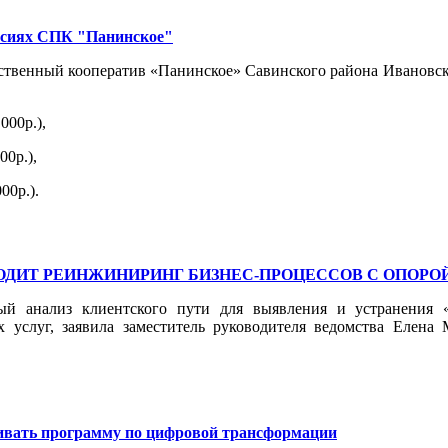
нсиях СПК "Панинское"
ственный кооператив «Панинское» Савинского района Ивановско
000р.),
00р.),
00р.).
ОДИТ РЕИНЖИНИРИНГ БИЗНЕС-ПРОЦЕССОВ С ОПОРО
ый анализ клиентского пути для выявления и устранения 
ых услуг, заявила заместитель руководителя ведомства Елен
вивать программу по цифровой трансформации