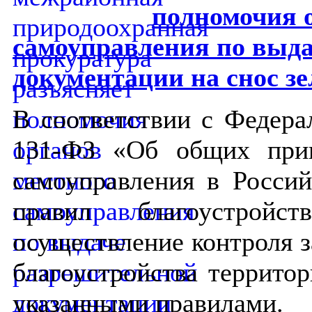
полномочия 
самоуправления по выд
документации на снос з
В соответствии с Федера
131-ФЗ «Об общих прин
самоуправления в Росси
правил благоустройст
осуществление контроля з
благоустройства территор
указанными правилами
.