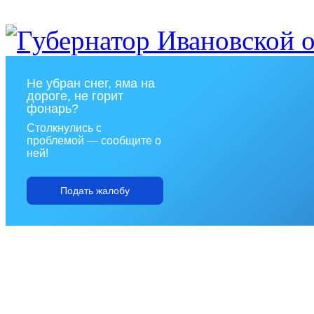
Не убран снег, яма на
дороге, не горит
фонарь?
Столкнулись с
проблемой — сообщите о
ней!
Подать жалобу