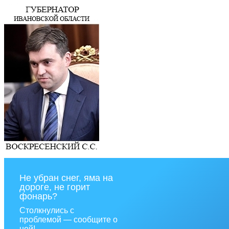
Не убран снег, яма на
дороге, не горит
фонарь?
Столкнулись с
проблемой — сообщите о
ней!