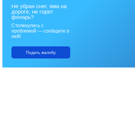
Не убран снег, яма на
дороге, не горит
фонарь?
Столкнулись с
проблемой — сообщите о
ней!
Подать жалобу