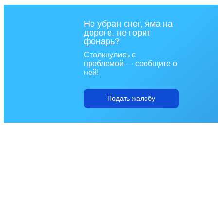
Не убран снег, яма на
дороге, не горит
фонарь?
Столкнулись с
проблемой — сообщите о
ней!
Подать жалобу