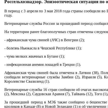
Россельхознадзор. Эпизоотическая ситуация по 
В период с 3 апреля по 3 мая 2018 года страны сообщили в
году.
Ветеринарные службы России за прошедший период сообщили о
На территории ранее благополучных стран отмечены следующ
- африканская чума свиней (АЧС) в Венгрии (2);
- болезнь Ньюкасла в Чешской Республике (1);
- чума мелких жвачных в Бутане (1);
- инфекционная анемия лошадей в Греции (1).
Африканская чума свиней была отмечена в Латвии (38), Польш
сообщали ветеринарные службы Замбии (2), Израиля (5), К
Королевстве Свазиленд (1).
Ветеринарные службы 16 стран сообщили об очагах высокопатог
(2), Мексика (2), Саудовская Аравия (7), Тайвань (12), Того
За прошедший период в МЭБ также сообщено о бешенстве в
кроликов в Канаде (8) и Новой Зеландии (1) и об увеличении