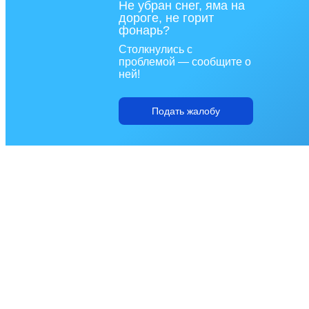
Не убран снег, яма на
дороге, не горит
фонарь?
Столкнулись с
проблемой — сообщите о
ней!
Подать жалобу