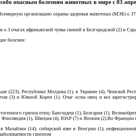
особо опасным болезням животных в мире с 03 апре
о Всемирную организацию охраны здоровья животных (МЭБ) о 374
 3 очагах африканской чумы свиней в Белгородской (2) и Сарат
ие болезни:
е (223), Республике Молдова (1), в Украине (4), Чешской Респ
итая (3) и Южной Кореи (1). Очаг оспы овец и коз зарегистри
енного гриппа птиц: Бангладеш (1), Болгария (1), Великобритани
 (1), Финляндия (1), Швеция (4), ЮАР (7) и Япония (2).Во Франц
 Малайзии (14); сибирской язве в Венгрии (1); инфекционной
 заболеваемости гриппом