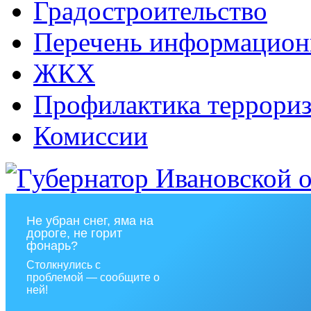
Градостроительство
Перечень информацион
ЖКХ
Профилактика террориз
Комиссии
Не убран снег, яма на
дороге, не горит
фонарь?
Столкнулись с
проблемой — сообщите о
ней!