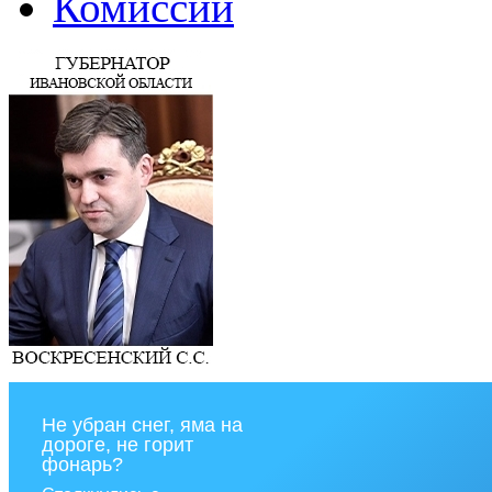
Комиссии
Не убран снег, яма на
дороге, не горит
фонарь?