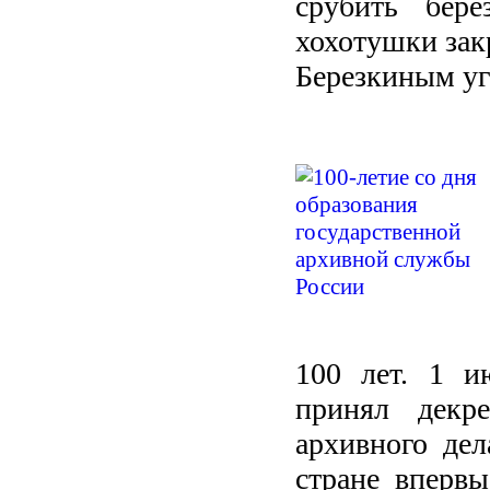
срубить бере
хохотушки зак
Березкиным уг
100 лет.
1 и
принял декр
архивного де
стране вперв