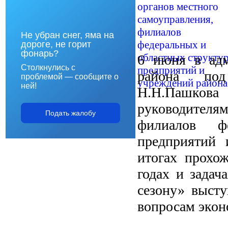
Не убран снег, яма на
дороге, не горит
фонарь?
6 июня в адм
Столкнулись с
района под
проблемой — сообщите о
ней!
Н.Н.Пашкова
руководителя
Подать жалобу
филиалов ф
предприятий 
итогах прохож
годах и задач
сезону» высту
вопросам экон