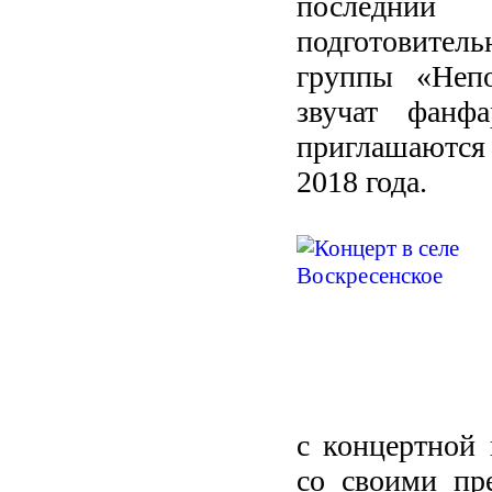
последний
подготовите
группы «Непо
звучат фанф
приглашаются
2018 года.
с концертной 
со своими пре