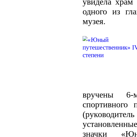
увидела храм 
одного из гл
музея.
вручены 6-м
спортивного 
(руководит
установленны
значки «Юн