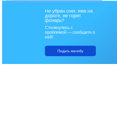
Не убран снег, яма на
дороге, не горит
фонарь?
Столкнулись с
проблемой — сообщите о
ней!
Подать жалобу