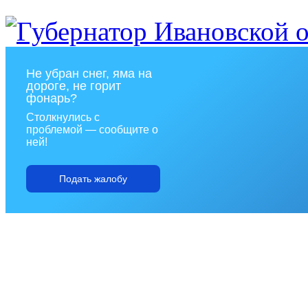
Не убран снег, яма на
дороге, не горит
фонарь?
Столкнулись с
проблемой — сообщите о
ней!
Подать жалобу