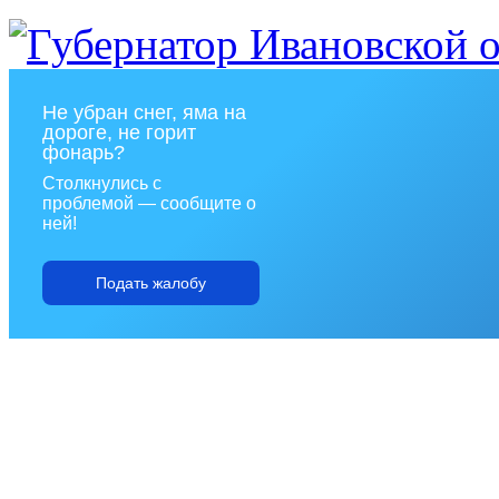
Не убран снег, яма на
дороге, не горит
фонарь?
Столкнулись с
проблемой — сообщите о
ней!
Подать жалобу