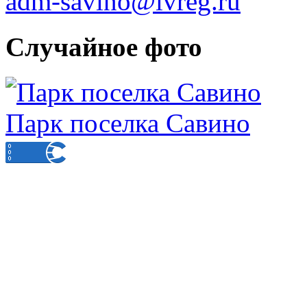
adm-savino@ivreg.ru
Случайное фото
Парк поселка Савино