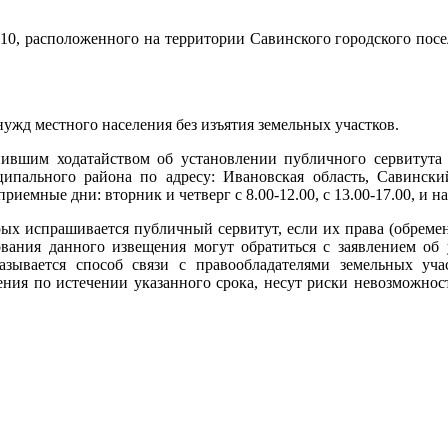
0210, расположенного на территории Савинского городского пос
д местного населения без изъятия земельных участков.
шим ходатайством об установлении публичного сервитута 
пального района по адресу: Ивановская область, Савинский р
риемные дни: вторник и четверг с 8.00-12.00, с 13.00-17.00, и
 испрашивается публичный сервитут, если их права (обремен
ования данного извещения могут обратиться с заявлением об
зывается способ связи с правообладателями земельных уча
ения по истечении указанного срока, несут риски невозможнос