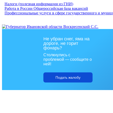
Налоги (полезная информация из ГНИ)
Работа в России Общероссийская база вакансий
Профессиональные услуги в сфере государственного и муниц
Не убран снег, яма на
дороге, не горит
фонарь?
Столкнулись с
проблемой — сообщите о
ней!
Подать жалобу