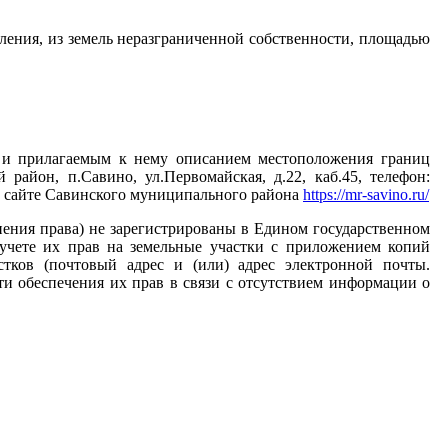
еления, из земель неразграниченной собственности, площадью
и прилагаемым к нему описанием местоположения границ
айон, п.Савино, ул.Первомайская, д.22, каб.45, телефон:
 на сайте Савинского муниципального района
https://mr-savino.ru/
ения права) не зарегистрированы в Едином государственном
 учете их прав на земельные участки с приложением копий
стков (почтовый адрес и (или) адрес электронной почты.
ти обеспечения их прав в связи с отсутствием информации о