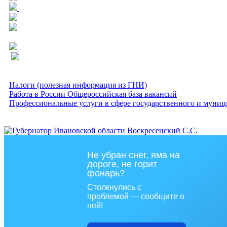
Налоги (полезная информация из ГНИ)
Работа в России Общероссийская база вакансий
Профессиональные услуги в сфере государственного и муниц
Не убран снег, яма на
дороге, не горит
фонарь?
Столкнулись с
проблемой — сообщите о
ней!