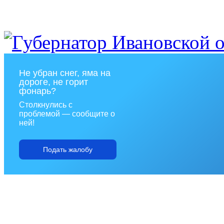
Не убран снег, яма на
дороге, не горит
фонарь?
Столкнулись с
проблемой — сообщите о
ней!
Подать жалобу