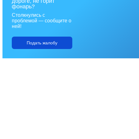
дороге, не горит
фонарь?
Столкнулись с
проблемой — сообщите о
ней!
Подать жалобу