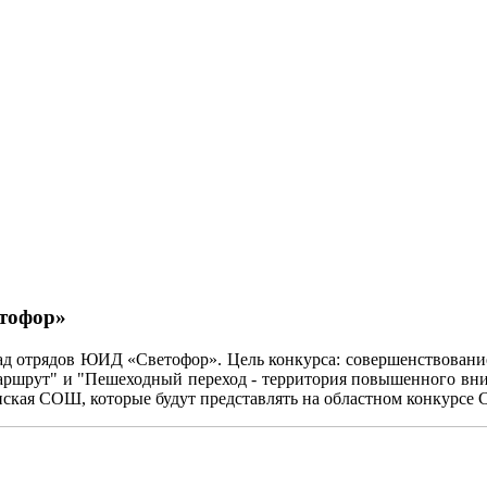
тофор»
д отрядов ЮИД «Светофор». Цель конкурса: совершенствование
аршрут" и "Пешеходный переход - территория повышенного вним
кая СОШ, которые будут представлять на областном конкурсе