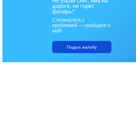
Не убран снег, яма на
дороге, не горит
фонарь?
Столкнулись с
проблемой — сообщите о
ней!
Подать жалобу