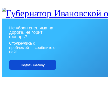
Не убран снег, яма на
дороге, не горит
фонарь?
Столкнулись с
проблемой — сообщите о
ней!
Подать жалобу