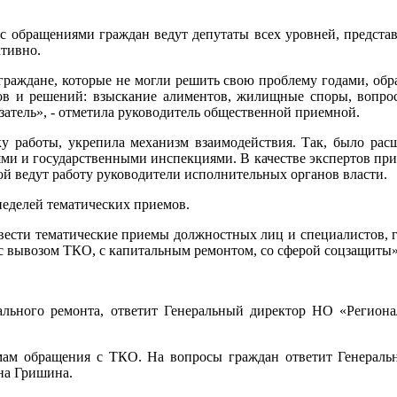
 обращениями граждан ведут депутаты всех уровней, представ
тивно.
 граждане, которые не могли решить свою проблему годами, обр
ов и решений: взыскание алиментов, жилищные споры, вопрос
атель», - отметила руководитель общественной приемной.
у работы, укрепила механизм взаимодействия. Так, было рас
ми и государственными инспекциями. В качестве экспертов пр
й ведут работу руководители исполнительных органов власти.
еделей тематических приемов.
ести тематические приемы должностных лиц и специалистов, г
 с вывозом ТКО, с капитальным ремонтом, со сферой соцзащиты»
тального ремонта, ответит Генеральный директор НО «Регио
блемам обращения с ТКО. На вопросы граждан ответит Генера
на Гришина.