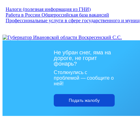
Налоги (полезная информация из ГНИ)
Работа в России Общероссийская база вакансий
Профессиональные услуги в сфере государственного и муниц
Не убран снег, яма на
дороге, не горит
фонарь?
Столкнулись с
проблемой — сообщите о
ней!
Подать жалобу