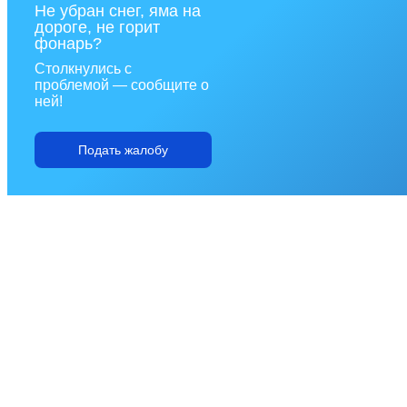
Не убран снег, яма на
дороге, не горит
фонарь?
Столкнулись с
проблемой — сообщите о
ней!
Подать жалобу