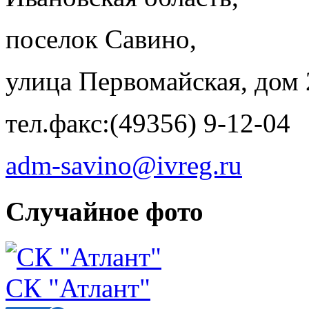
поселок Савино,
улица Первомайская, дом 
тел.факс:(49356) 9-12-04
adm-savino@ivreg.ru
Случайное фото
СК "Атлант"