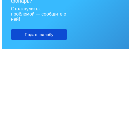
фонарь?
Столкнулись с
проблемой — сообщите о
ней!
Подать жалобу