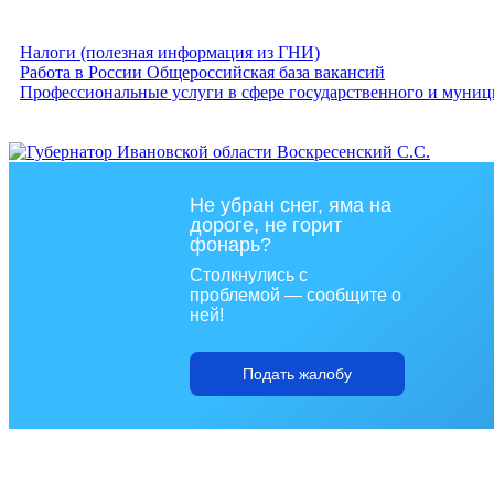
Налоги (полезная информация из ГНИ)
Работа в России Общероссийская база вакансий
Профессиональные услуги в сфере государственного и муниц
Не убран снег, яма на
дороге, не горит
фонарь?
Столкнулись с
проблемой — сообщите о
ней!
Подать жалобу