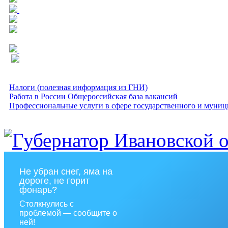
Налоги (полезная информация из ГНИ)
Работа в России Общероссийская база вакансий
Профессиональные услуги в сфере государственного и муниц
Не убран снег, яма на
дороге, не горит
фонарь?
Столкнулись с
проблемой — сообщите о
ней!