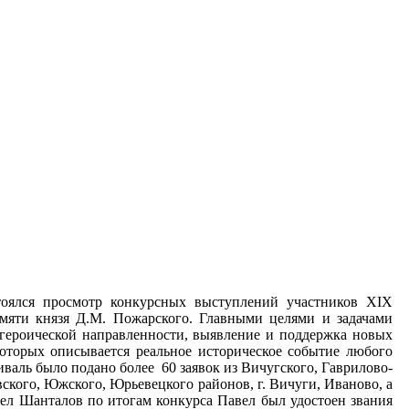
тоялся просмотр конкурсных выступлений участников XIX
амяти князя Д.М. Пожарского. Главными целями и задачами
-героической направленности, выявление и поддержка новых
которых описывается реальное историческое событие любого
иваль было подано более 60 заявок из Вичугского, Гаврилово-
ского, Южского, Юрьевецкого районов, г. Вичуги, Иваново, а
ел Шанталов по итогам конкурса Павел был удостоен звания