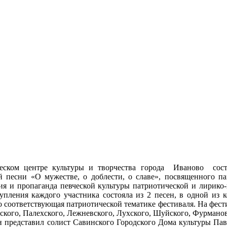
ческом центре культуры и творчества города Иваново сос
 песни «О мужестве, о доблести, о славе», посвященного п
ия и пропаганда певческой культуры патриотической и лирико
пления каждого участника состояла из 2 песен, в одной из 
о соответствующая патриотической тематике фестиваля. На фест
ского, Палехского, Лежневского, Лухского, Шуйского, Фурманов
н представил солист Савинского Городского Дома культуры Пав