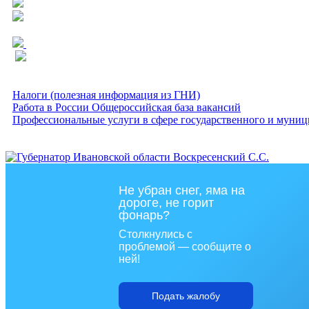
Налоги (полезная информация из ГНИ)
Работа в России Общероссийская база вакансий
Профессиональные услуги в сфере государственного и муниц
Не убран снег, яма на
дороге, не горит
фонарь?
Столкнулись с
проблемой — сообщите о
ней!
Подать жалобу