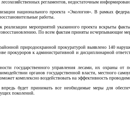
е лесохозяйственных регламентов, недостаточным информировани
лизации национального проекта «Экология». В рамках федерал
восстановительные работы.
ок реализации мероприятий указанного проекта вскрыты факты
есовосстановлению. По всем фактам приняты исчерпывающие мер
жрайонной природоохранной прокуратурой выявлено 140 наруше
тиве прокуроров к административной и дисциплинарной ответст
ости государственного управления лесами, их охраны от п
заимодействии органов государственной власти, местного само
поможет комплексно воздействовать на эффективность проводим
 впредь будет принимать все необходимые меры для обеспе
дущих поколений.