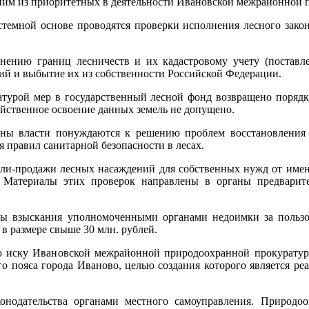
одним из приоритетных в деятельности Ивановской межрайонной
темной основе проводятся проверки исполнения лесного закон
ению границ лесничеств и их кадастровому учету (поставле
рий и выбытие их из собственности Российской Федерации.
ратурой мер в государственный лесной фонд возвращено порядка
яйственное освоение данных земель не допущено.
ны власти понуждаются к решению проблем восстановления 
 правил санитарной безопасности в лесах.
ли-продажи лесных насаждений для собственных нужд от имен
Материалы этих проверок направлены в органы предварите
ы взыскания уполномоченными органами недоимки за пользов
в размере свыше 30 млн. рублей.
по иску Ивановской межрайонной природоохранной прокуратур
о пояса города Иваново, целью создания которого является р
онодательства органами местного самоуправления. Природо