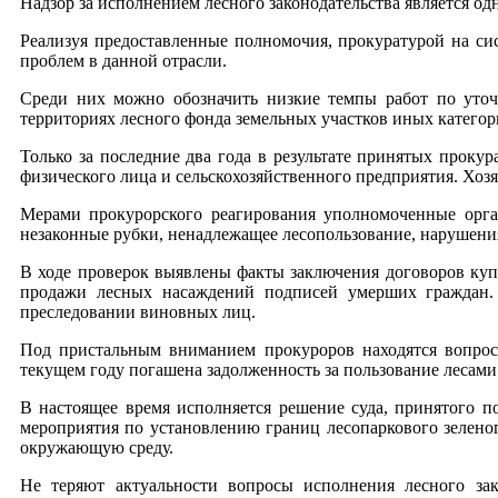
Надзор за исполнением лесного законодательства является 
Реализуя предоставленные полномочия, прокуратурой на сис
проблем в данной отрасли.
Среди них можно обозначить низкие темпы работ по уточн
территориях лесного фонда земельных участков иных катего
Только за последние два года в результате принятых проку
физического лица и сельскохозяйственного предприятия. Хоз
Мерами прокурорского реагирования уполномоченные орга
незаконные рубки, ненадлежащее лесопользование, нарушения
В ходе проверок выявлены факты заключения договоров куп
продажи лесных насаждений подписей умерших граждан. 
преследовании виновных лиц.
Под пристальным вниманием прокуроров находятся вопрос
текущем году погашена задолженность за пользование лесами 
В настоящее время исполняется решение суда, принятого 
мероприятия по установлению границ лесопаркового зеленог
окружающую среду.
Не теряют актуальности вопросы исполнения лесного зак