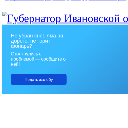
Не убран снег, яма на
дороге, не горит
фонарь?
Столкнулись с
проблемой — сообщите о
ней!
Подать жалобу