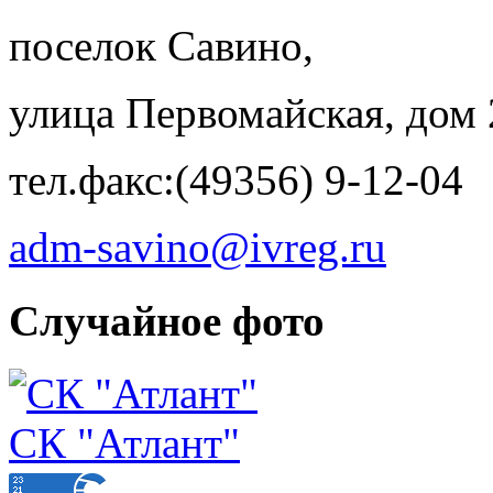
поселок Савино,
улица Первомайская, дом 
тел.факс:(49356) 9-12-04
adm-savino@ivreg.ru
Случайное фото
СК "Атлант"