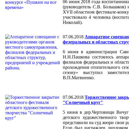
06 июня 2018 года воспитанники
(руководитель С.В. Большаков)
XVII областном фестивале-конку
участвовало 4 человека (воспи
Николай).
07.06.2018
Аппаратное совещани
федеральных и областных стру
6 июня в администрации Сави
Н.Н.Пашкова состоялось аппар
филиалов федеральных и област
прохождения отопительного сез
сезону» выступил заместит
В.П.Матвиенко.
07.06.2018
Торжественное закры
"Солнечный круг"
5 июня в дер.Чертовищи Вичугс
детского художественного тво
представили на суд жюри свои р
Егор был награжден дипломом 