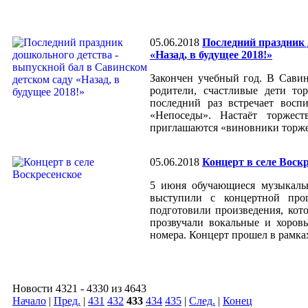
05.06.2018
Последний праздник 
«Назад, в будущее 2018!»
Закончен учебный год. В Сави
родители, счастливые дети то
последний раз встречает вос
«Непоседы». Настаёт торжес
приглашаются «виновники торже
05.06.2018
Концерт в селе Воск
5 июня обучающиеся музыкальн
выступили с концертной прог
подготовили произведения, кот
прозвучали вокальные и хоров
номера. Концерт прошел в рамка
Новости 4321 - 4330 из 4643
Начало
|
Пред.
|
431
432
433
434
435
|
След.
|
Конец