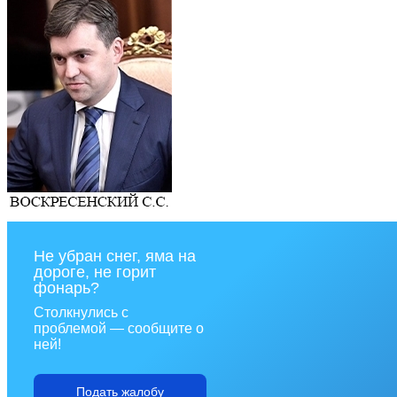
Не убран снег, яма на
дороге, не горит
фонарь?
Столкнулись с
проблемой — сообщите о
ней!
Подать жалобу