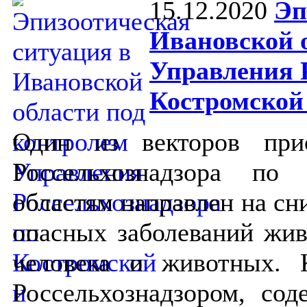
15.12.2020
Эп
Ивановской 
Управления Р
Костромской
Один из векторов при
Россельхознадзора по
областям направлен на сн
опасных заболеваний жив
человека и животных. 
Россельхознадзором, сод