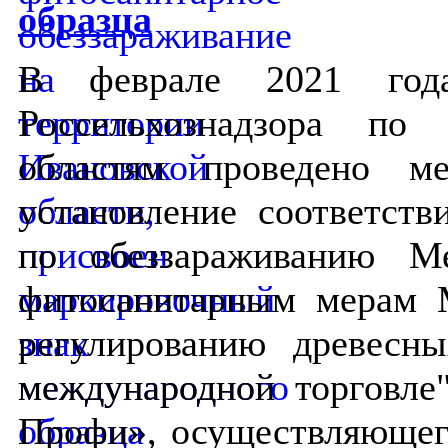
образца
В феврале 2021 года
Россельхознадзора по
областям проведено ме
установление соответств
по обеззараживанию М
фитосанитарным мерам
регулированию древесн
международной торговл
Профи», осуществляющег