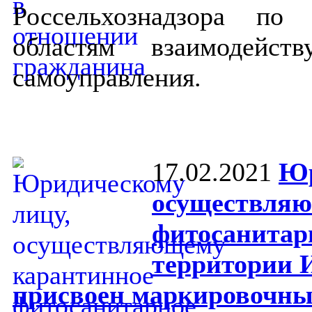
Россельхознадзора по
областям взаимодейст
самоуправления.
17.02.2021
Юр
осуществляю
фитосанитар
территории 
присвоен маркировочны