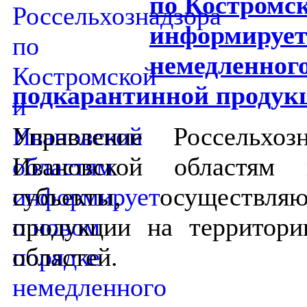
по Костромс
информирует
немедленного
подкарантинной продук
Управление Россельхо
Ивановской областям 
субъекты, осуществля
продукции на территор
областей.