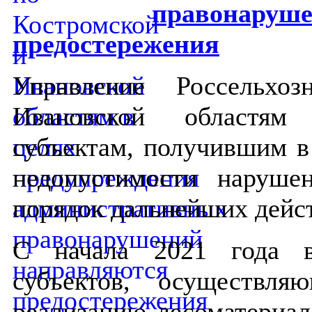
правонаруше
предостережения
Управление Россельхо
Ивановской областям 
субъектам, получившим в
недопустимости нарушен
порядок дальнейших дейс
С начала 2021 года в
субъектов, осуществля
реализацию лесоматериал