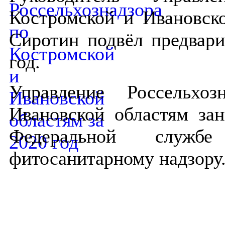
Костромской и Ивановск
Сиротин подвёл предвари
год.
Управление Россельхо
Ивановской областям за
Федеральной служ
фитосанитарному надзору