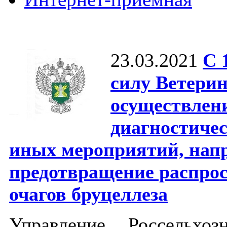
23.03.2021
С 
силу Ветери
осуществлен
диагностиче
иных мероприятий, нап
предотвращение распро
очагов бруцеллеза
Управление Россельхо