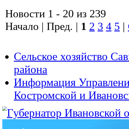
Новости 1 - 20 из 239
Начало | Пред. |
1
2
3
4
5
|
Сельское хозяйство Са
района
Информация Управления
Костромской и Ивановс