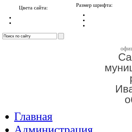
Размер шрифта:
Цвета сайта:
офи
Са
муни
Ив
о
Главная
Администрация