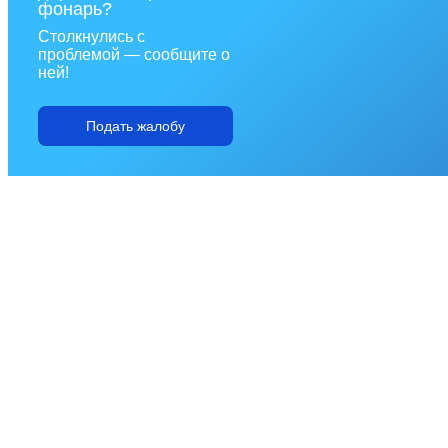
фонарь?
Столкнулись с
проблемой — сообщите о
ней!
Подать жалобу