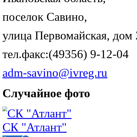
поселок Савино,
улица Первомайская, дом 
тел.факс:(49356) 9-12-04
adm-savino@ivreg.ru
Случайное фото
СК "Атлант"