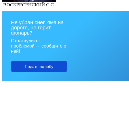
Не убран снег, яма на
дороге, не горит
фонарь?
Столкнулись с
проблемой — сообщите о
ней!
Подать жалобу