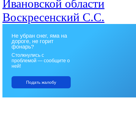
Не убран снег, яма на
дороге, не горит
фонарь?
Столкнулись с
проблемой — сообщите о
ней!
Подать жалобу