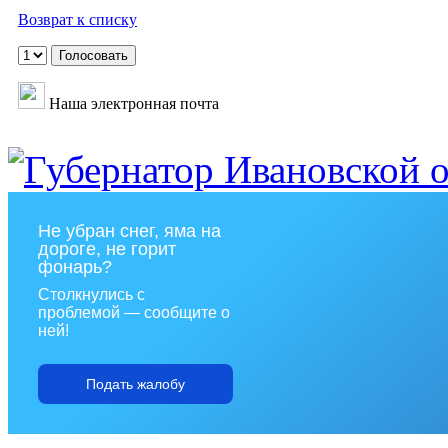
Возврат к списку
Наша электронная почта
Не убран снег, яма на
дороге, не горит
фонарь?
Столкнулись с
проблемой — сообщите о
ней!
Подать жалобу