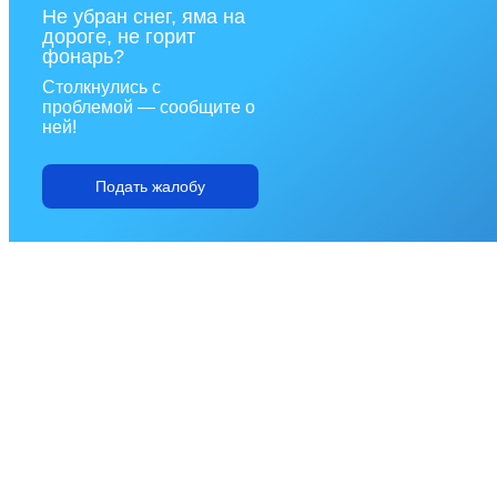
Не убран снег, яма на
дороге, не горит
фонарь?
Столкнулись с
проблемой — сообщите о
ней!
Подать жалобу