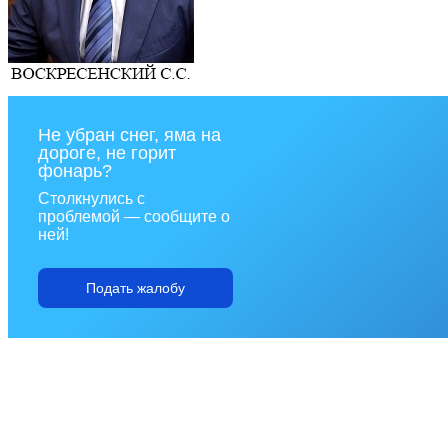
Не убран снег, яма на
дороге, не горит
фонарь?
Столкнулись с
проблемой — сообщите о
ней!
Подать жалобу