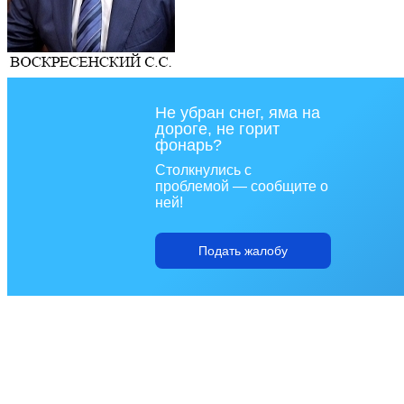
Не убран снег, яма на
дороге, не горит
фонарь?
Столкнулись с
проблемой — сообщите о
ней!
Подать жалобу