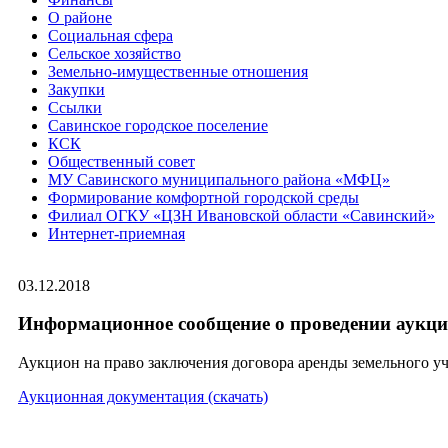
О районе
Социальная сфера
Сельское хозяйство
Земельно-имущественные отношения
Закупки
Ссылки
Савинское городское поселение
КСК
Общественный совет
МУ Савинского муниципального района «МФЦ»
Формирование комфортной городской среды
Филиал ОГКУ «ЦЗН Ивановской области «Савинский»
Интернет-приемная
03.12.2018
Информационное сообщение о проведении аукцио
Аукцион на право заключения договора аренды земельного уч
Аукционная документация (скачать)