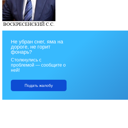
Не убран снег, яма на
дороге, не горит
фонарь?
Столкнулись с
проблемой — сообщите о
ней!
Подать жалобу