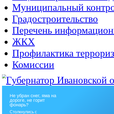
Муниципальный контр
Градостроительство
Перечень информацион
ЖКХ
Профилактика террориз
Комиссии
Не убран снег, яма на
дороге, не горит
фонарь?
Столкнулись с